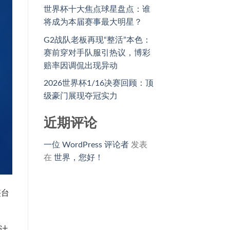
世界杯十大焦点球星盘点：谁
将成为本届赛事最大明星？
G2战队老板再现“整活”本色：
赛前穿对手队服引热议，博彩
赔率因调侃出现异动
2026世界杯1/16决赛回顾：顶
级豪门展现夺冠实力
近期评论
一位 WordPress 评论者
发表
在
世界，您好！
整台
计