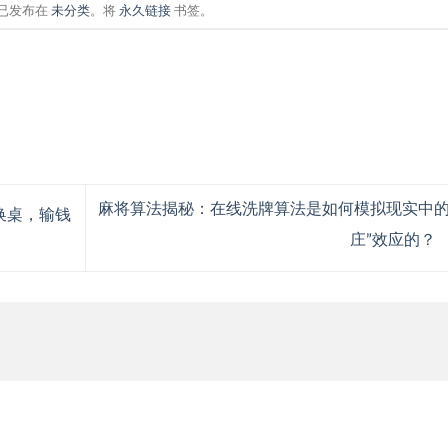
已发布在
未分类
。将
永久链接
书签。
麻将算法揭秘：在线洗牌算法是如何模拟现实中的
换桌，输钱
庄”效应的？