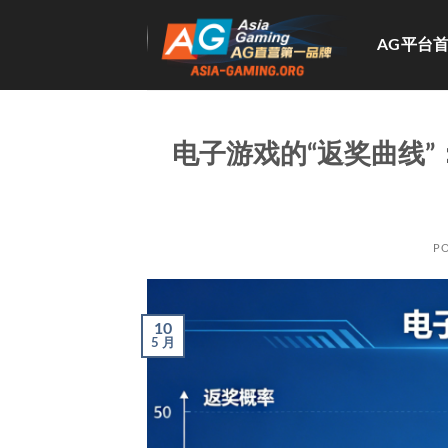
跳
到
AG平台
内
容
电子游戏的“返奖曲线
P
10
5 月