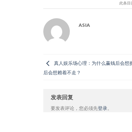
此条目
ASIA
真人娱乐场心理：为什么赢钱后会想
后会想赖着不走？
发表回复
要发表评论，您必须先
登录
。