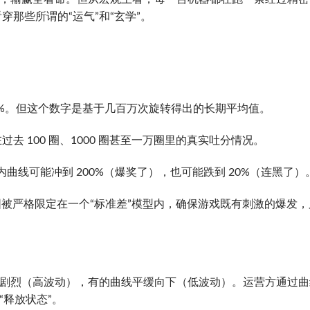
那些所谓的“运气”和“玄学”。
96%。但这个数字是基于几百万次旋转得出的长期平均值。
去 100 圈、1000 圈甚至一万圈里的真实吐分情况。
内曲线可能冲到 200%（爆奖了），也可能跌到 20%（连黑了）
围被严格限定在一个“标准差”模型内，确保游戏既有刺激的爆发，
伏剧烈（高波动），有的曲线平缓向下（低波动）。运营方通过曲
“释放状态”。