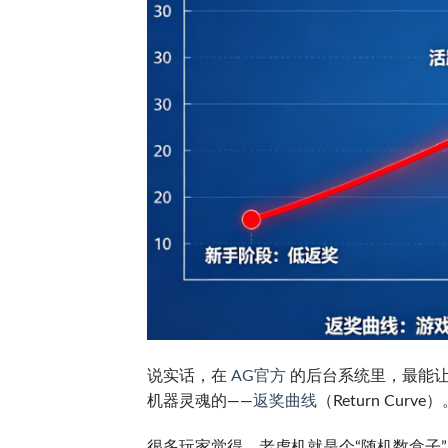
说实话，在
AG官方
的后台系统里，最能让
机器灵魂的——
返奖曲线
（Return Curve
很多玩家觉得，老虎机就是个“随机数盒子