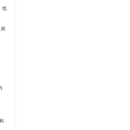
，也
之前
的
和